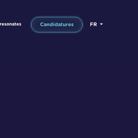
Candidatures
FR
 resonates